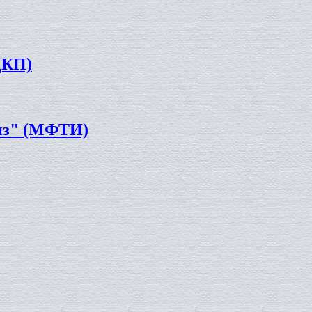
ЦКП)
лиз" (МФТИ)