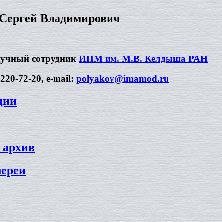
Сергей Владимирович
аучный сотрудник
ИПМ им. М.В. Келдыша РАН
220-72-20, e-mail:
polyakov@imamod.ru
ции
 архив
лереи